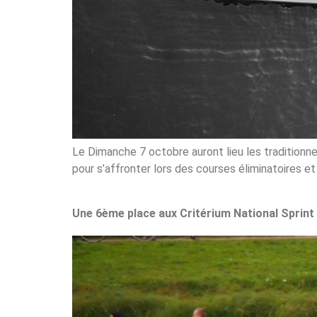
Le Dimanche 7 octobre auront lieu les traditionn
pour s’affronter lors des courses éliminatoires e
Une 6ème place aux Critérium National Sprint