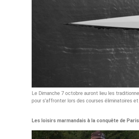
Le Dimanche 7 octobre auront lieu les traditionn
pour s’affronter lors des courses éliminatoires e
Les loisirs marmandais à la conquête de Paris