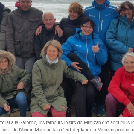
éral à la Garonne, les rameurs loisirs de Mimizan ont accueillis
n loisir de l’Aviron Marmandais s’est déplacée à Mimizan pour un s