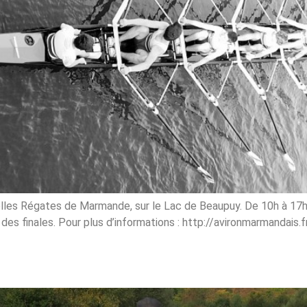
elles Régates de Marmande, sur le Lac de Beaupuy. De 10h à 17h
t des finales. Pour plus d’informations : http://avironmarmandai