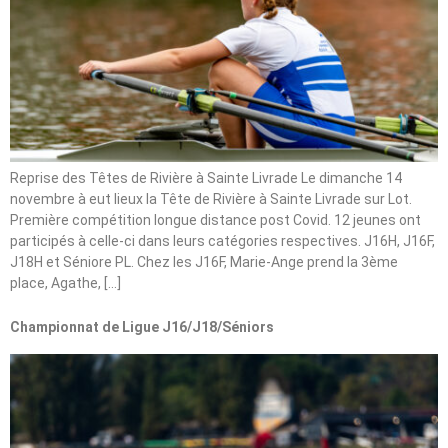
Reprise des Têtes de Rivière à Sainte Livrade Le dimanche 14
novembre à eut lieux la Tête de Rivière à Sainte Livrade sur Lot.
Première compétition longue distance post Covid. 12 jeunes ont
participés à celle-ci dans leurs catégories respectives. J16H, J16F,
J18H et Séniore PL. Chez les J16F, Marie-Ange prend la 3ème
place, Agathe, […]
Championnat de Ligue J16/J18/Séniors