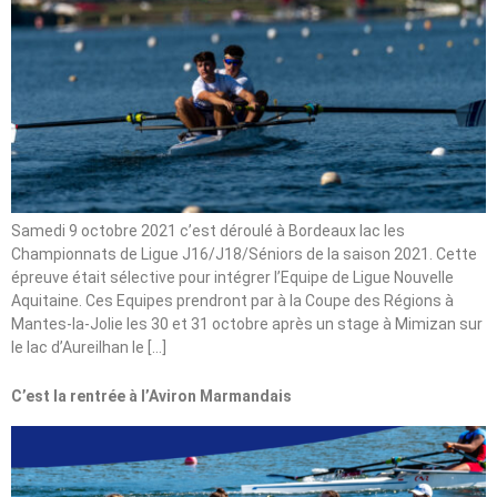
Samedi 9 octobre 2021 c’est déroulé à Bordeaux lac les
Championnats de Ligue J16/J18/Séniors de la saison 2021. Cette
épreuve était sélective pour intégrer l’Equipe de Ligue Nouvelle
Aquitaine. Ces Equipes prendront par à la Coupe des Régions à
Mantes-la-Jolie les 30 et 31 octobre après un stage à Mimizan sur
le lac d’Aureilhan le […]
C’est la rentrée à l’Aviron Marmandais